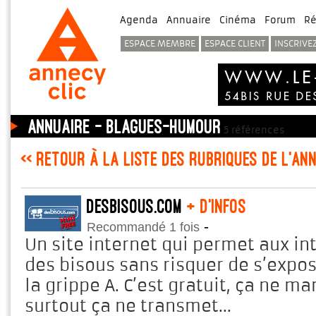
Agenda
Annuaire
Cinéma
Forum
Ré
ESPACE MEMBRE
ESPACE CLIENT
INSCRIVE
Annuaire - Blagues-Humour
5 références
<< Retour à la liste des rubriques de l'an
desBisous.com
+ d'infos
-
Recommandé 1 fois
Un site internet qui permet aux i
des bisous sans risquer de s’expo
la grippe A. C’est gratuit, ça ne m
surtout ça ne transmet...