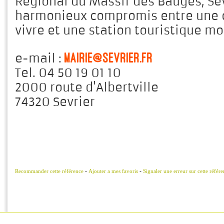
Régional du Massif des Bauges, Sev
harmonieux compromis entre une c
vivre et une station touristique m
mairie@sevrier.fr
e-mail :
Tel. 04 50 19 01 10
2000 route d'Albertville
74320
Sevrier
-
-
Recommander cette référence
Ajouter a mes favoris
Signaler une erreur sur cette référ