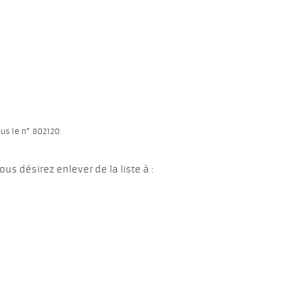
ous le n° 802120
s désirez enlever de la liste à :