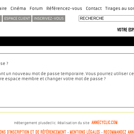
ire
Cinéma
Forum
Référencez-vous
Contact
Tirages au sor
E
ESPACE CLIENT
INSCRIVEZ-VOUS
Votre esp
se ?
ant un nouveau mot de passe temporaire. Vous pourrez utiliser ce
tre espace membre et changer votre mot de passe ?
annecyclic.com
Hébergement plusdeclic. Réalisation du site
ons d'inscription et de référencement
Mentions légales
Recommandez ann
-
-